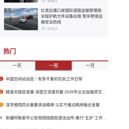
48943
红其拉甫口岸国际道路运输管理局:
5
全程护航大件设备出境 筑牢跨境运
输安全防线
15924
热门
一天
一周
一月
中国空间站动态｜有条不紊的在轨工作日常
1
精准对接促发展 深度交流谋共赢 2026年企业投融资交流活动第二期圆满举行
2
深学细悟四点重要讲话精神 以实干推动两岸融合发展
3
新疆阿勒泰市公安局团结路街道派出所:推行“五步”工作法 打造新时代“枫”景线
4