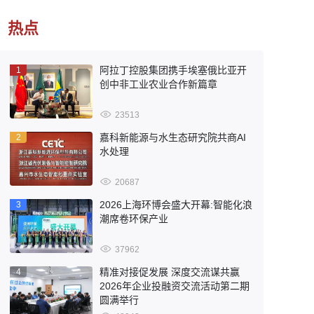
热点
阿拉丁控股集团携手埃塞俄比亚开
1
创中非工业农业合作新篇章
23513
嘉科新能源与水生态研究院共商AI
2
水处理
20687
2026上海环博会盛大开幕:智能化浪
3
潮席卷环保产业
37962
精准对接促发展 深度交流谋共赢
4
2026年企业投融资交流活动第二期
圆满举行