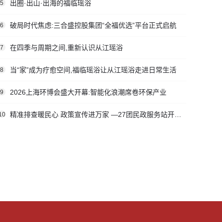
出圈·出山·出海的福临瑶浴
5
破局时代焦虑:三合盛控股集团“全福优选”平台正式启航
6
在四季与周期之间,重新认识从江瑶浴
7
当“家”成为疗愈空间,福临瑶浴让从江瑶浴走进日常生活
8
2026上海环博会盛大开幕:智能化浪潮席卷环保产业
9
精准排查暖民心 政策宣传进万家 —27团民政服务站开展社会救助入户走访活动
10