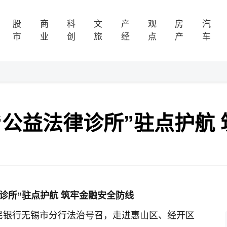
股
商
科
文
产
观
房
汽
市
业
创
旅
经
点
产
车
“公益法律诊所”驻点护航
诊所”驻点护航 筑牢
金融安全防线
人民银行无锡市分行法治号召，走进惠山区、经开区