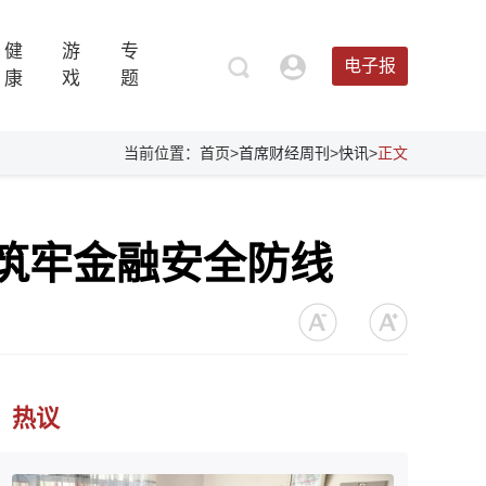
健
游
专
电子报
康
戏
题
当前位置：首页>
首席财经周刊
>
快讯
>
正文
 筑牢金融安全防线
热议