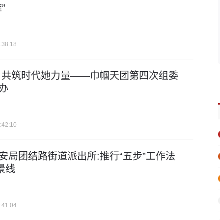
”
:38:18
 共筑时代她力量——巾帼天团第四次组委
办
:42:10
安局团结路街道派出所:推行“五步”工作法
景线
:41:04