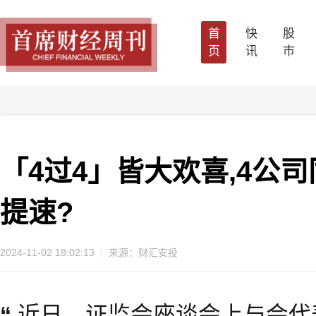
首
快
股
页
讯
市
「4过4」皆大欢喜,4公司
提速?
2024-11-02 18:02:13
来源：财汇安投
“
近日，证监会座谈会上与会代