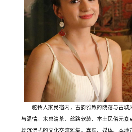
驼铃人家民宿内，古韵雅致的院落与古城
与温情。木桌清茶、丝路软装、本土民俗元素
场沉浸式的文化交流雅集。嘉宾、媒体、本地