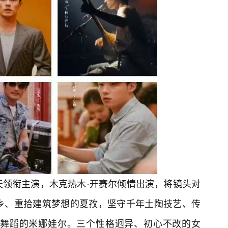
天领衔主演，木克热木·开赛尔倾情出演，将镜头对
乡、重拾建筑梦想的夏孜，坚守千年土陶技艺、传
舞蹈的米娜娃尔。三个性格迥异、初心不改的女