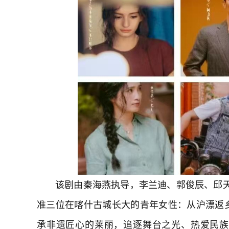
该剧由秦海燕执导，李兰迪、郭俊辰、邱
准三位在喀什古城长大的青年女性：从沪漂返
承非遗匠心的莱丽，追逐舞台之光、热爱民族