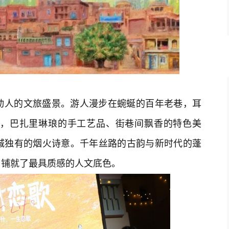
动人的文旅盛景。游人漫步在蜿蜒的百年老巷，耳
，巴扎里琳琅的手工艺品、街巷间飘香的特色美
城独有的烟火诗意。千年丝路的古韵与新时代的蓬
，铺就了最具质感的人文底色。