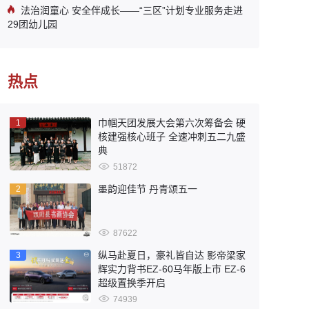
法治润童心 安全伴成长——“三区”计划专业服务走进
29团幼儿园
热点
巾帼天团发展大会第六次筹备会 硬
1
核建强核心班子 全速冲刺五二九盛
典
51872
墨韵迎佳节 丹青颂五一
2
87622
纵马赴夏日，豪礼皆自达 影帝梁家
3
辉实力背书EZ-60马年版上市 EZ-6
超级置换季开启
74939