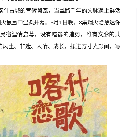
过喀什古城的青砖黛瓦，当丝路千年的文脉遇上鲜活
火氤氲中温柔开幕。5月1日晚，8集烟火治愈迷你
民宿温情启幕，没有喧嚣的造势，唯有文脉的共
的风土、非遗、人情、成长，揉进方寸光影间，写