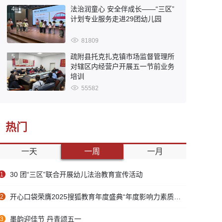
法治润童心 安全伴成长——“三区”
4
计划专业服务走进29团幼儿园
81809
疏附县托克扎克镇市场监督管理所
5
对辖区内经营户开展五一节前业务
培训
55582
热门
一天
一周
一月
30 团“三区”联合开展幼儿法治教育宣传活动
1
开心口袋荣膺2025搜狐教育年度盛典“年度影响力素质教育品牌”
2
墨韵迎佳节 丹青颂五一
3