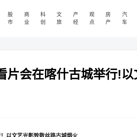
股
商
科
文
产
观
房
汽
市
业
创
旅
经
点
产
车
看片会在喀什古城举行!以
行！以文艺光影致敬丝路古城烟火