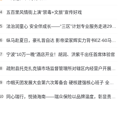
五百里风情街上演“禁毒+文旅”宣传好戏
4
法治润童心 安全伴成长——“三区”计划专业服务走进29团幼儿园
5
纵马赴夏日，豪礼皆自达 影帝梁家辉实力背书EZ-60马年版上市 EZ-6超级置换季开启
6
宁波"10万一晚"酒店开业！胡润、洪紫千出任首席体验官
7
疏附县托克扎克镇市场监督管理所对辖区内经营户开展五一节前业务培训
8
巾帼天团发展大会第六次筹备会 硬核建强核心班子 全速冲刺五二九盛典
9
同心瑞行，悦骑海南——瑞众保险以品牌温度，彰显责任担当
10