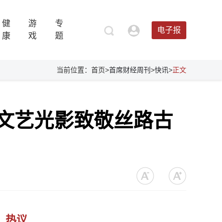
健
游
专
电子报
康
戏
题
当前位置：首页>
首席财经周刊
>
快讯
>
正文
文艺光影致敬丝路古
热议