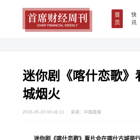
首
快
页
讯
迷你剧《喀什恋歌》
城烟火
2026-05-03 00:46:11
来源：中國晨報
迷你剧《喀什恋歌》看片会在喀什古城举