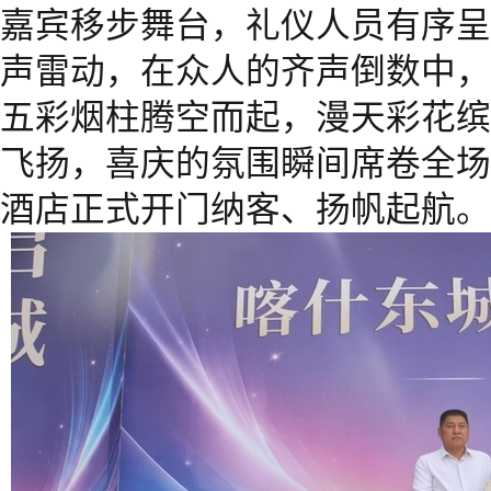
嘉宾移步舞台，礼仪人员有序呈
声雷动，在众人的齐声倒数中，
五彩烟柱腾空而起，漫天彩花缤
飞扬，喜庆的氛围瞬间席卷全场
酒店正式开门纳客、扬帆起航。