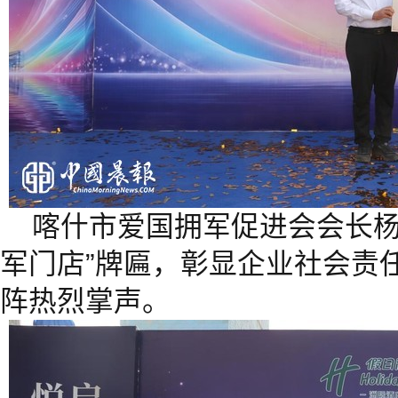
喀什市爱国拥军促进会会长杨
军门店”牌匾，彰显企业社会责
阵热烈掌声。