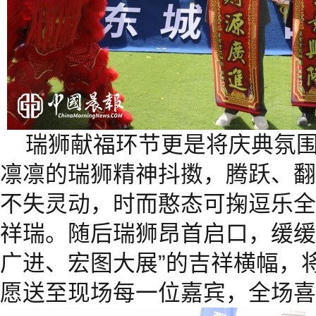
瑞狮献福环节更是将庆典氛
凛凛的瑞狮精神抖擞，腾跃、翻
不失灵动，时而憨态可掬逗乐全
祥瑞。随后瑞狮昂首启口，缓缓
广进、宏图大展”的吉祥横幅，
愿送至现场每一位嘉宾，全场喜