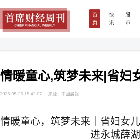
首
快
股
页
讯
市
情暖童心,筑梦未来|省
2026-05-26 15:42:07
来源：中國晨報
情暖童心，筑梦未来｜省妇女
进永城薛