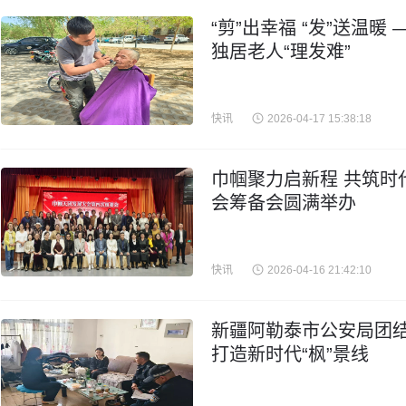
“剪”出幸福 “发”送温
独居老人“理发难”
快讯
2026-04-17 15:38:18
巾帼聚力启新程 共筑时
会筹备会圆满举办
快讯
2026-04-16 21:42:10
新疆阿勒泰市公安局团结
打造新时代“枫”景线