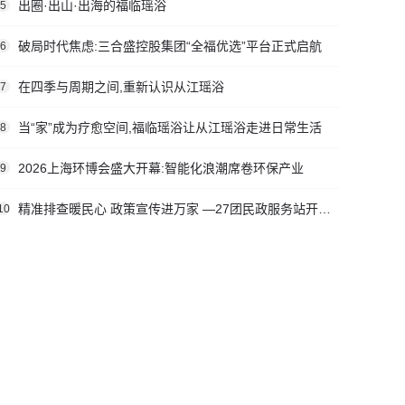
出圈·出山·出海的福临瑶浴
5
破局时代焦虑:三合盛控股集团“全福优选”平台正式启航
6
在四季与周期之间,重新认识从江瑶浴
7
当“家”成为疗愈空间,福临瑶浴让从江瑶浴走进日常生活
8
2026上海环博会盛大开幕:智能化浪潮席卷环保产业
9
精准排查暖民心 政策宣传进万家 —27团民政服务站开展社会救助入户走访活动
10