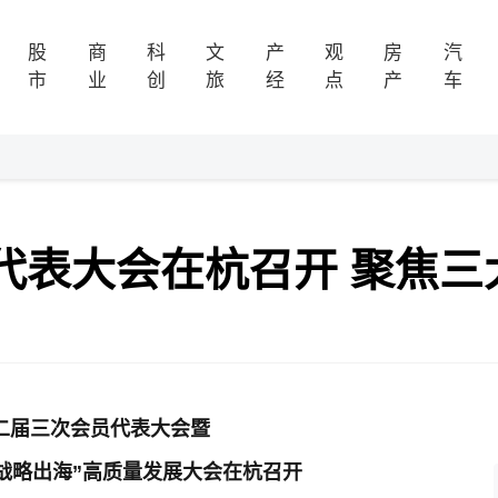
股
商
科
文
产
观
房
汽
市
业
创
旅
经
点
产
车
代表大会在杭召开 聚焦三
二届三次会员代表大会暨
战略出海”高质量发展大会
在杭召开