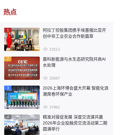
热点
阿拉丁控股集团携手埃塞俄比亚开
1
创中非工业农业合作新篇章
23513
嘉科新能源与水生态研究院共商AI
2
水处理
20687
2026上海环博会盛大开幕:智能化浪
3
潮席卷环保产业
37962
精准对接促发展 深度交流谋共赢
4
2026年企业投融资交流活动第二期
圆满举行