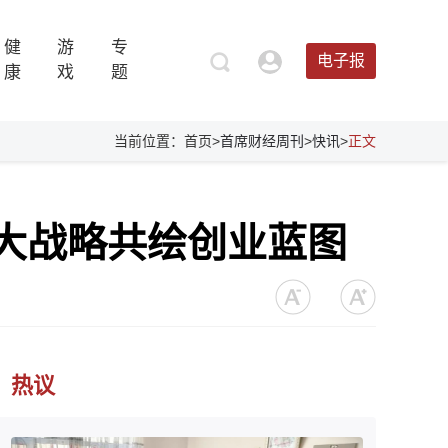
健
游
专
电子报
康
戏
题
当前位置：首页>
首席财经周刊
>
快讯
>
正文
大战略共绘创业蓝图
热议