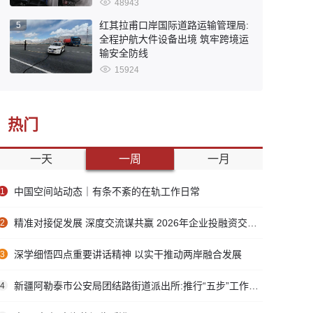
48943
红其拉甫口岸国际道路运输管理局:
5
全程护航大件设备出境 筑牢跨境运
输安全防线
15924
热门
一天
一周
一月
中国空间站动态｜有条不紊的在轨工作日常
1
精准对接促发展 深度交流谋共赢 2026年企业投融资交流活动第二期圆满举行
2
深学细悟四点重要讲话精神 以实干推动两岸融合发展
3
新疆阿勒泰市公安局团结路街道派出所:推行“五步”工作法 打造新时代“枫”景线
4