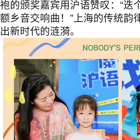
袍的颁奖嘉宾用沪语赞叹：“迭
额乡音交响曲！”上海的传统韵
出新时代的涟漪。