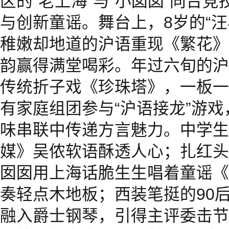
区的“老上海”与“小囡囡”同台
与创新童谣。舞台上，8岁的“汪
稚嫩却地道的沪语重现《繁花》
韵赢得满堂喝彩。年过六旬的沪
传统折子戏《珍珠塔》，一板一
有家庭组团参与“沪语接龙”游戏，
味串联中传递方言魅力。中学生
媒》吴侬软语酥透人心；扎红头
囡囡用上海话脆生生唱着童谣《
奏轻点木地板；西装笔挺的90
融入爵士钢琴，引得主评委击节