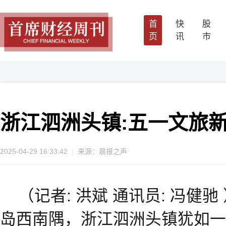
首
快
股
页
讯
市
浙江泗洲头镇:五一文旅
2025-04-29 16:33:42
来源：晨报之声
（记者: 洪斌 通讯员: 冯健
岛西南隅，浙江泗洲头镇犹如一