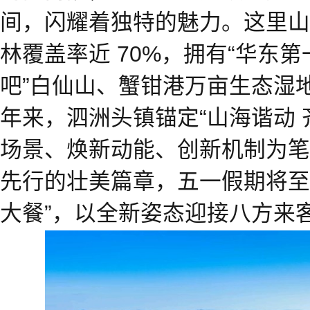
间，闪耀着独特的魅力。这里山
林覆盖率近 70%，拥有“华东第
吧”白仙山、蟹钳港万亩生态湿
年来，泗洲头镇锚定“山海谐动 
场景、焕新动能、创新机制为笔
先行的壮美篇章，五一假期将至
大餐”，以全新姿态迎接八方来