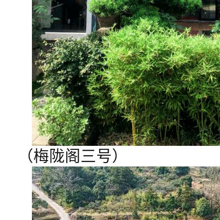
（梅陇阁三号）