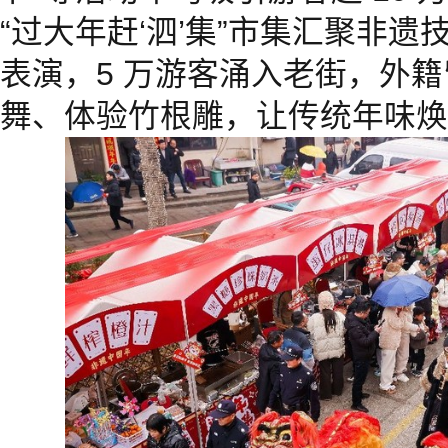
“过大年赶‘泗’集”市集汇聚非
表演，5 万游客涌入老街，外
舞、体验竹根雕，让传统年味焕