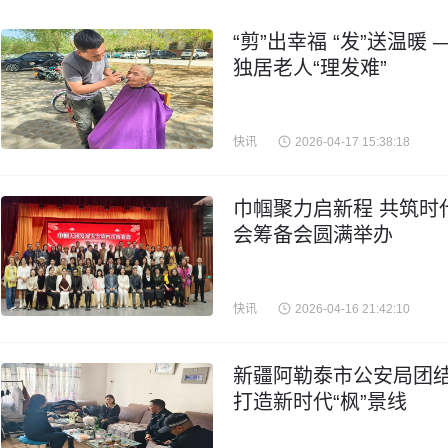
“剪”出幸福 “发”送温
独居老人“理发难”
快讯
2026-04-17 15:38:18
巾帼聚力启新程 共筑时
会筹备会圆满举办
快讯
2026-04-16 21:42:10
新疆阿勒泰市公安局团结
打造新时代“枫”景线