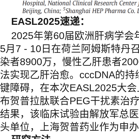
E
ASL2025速递
：
2025年第60届欧洲肝病学会年
5月7 - 10日在荷兰阿姆斯特
染者8900万，慢性乙肝患者20
法实现乙肝治愈。cccDNA的
键障碍，在本次EASL2025
布贺普拉肽联合PEG干扰素治疗
结果，该临床试验由解放军总医
头单位，上海贺普药业作为申办