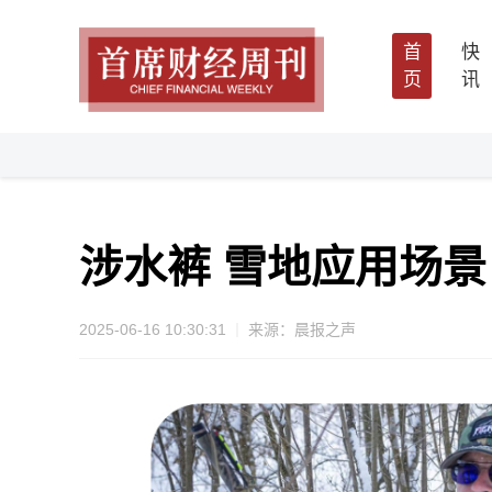
首
快
页
讯
涉水裤 雪地应用场景
2025-06-16 10:30:31
来源：晨报之声