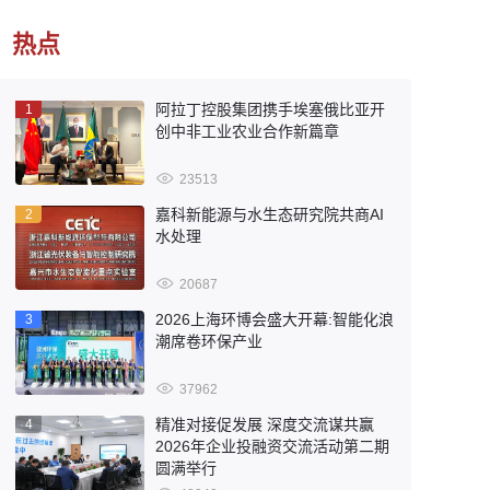
热点
阿拉丁控股集团携手埃塞俄比亚开
1
创中非工业农业合作新篇章
23513
嘉科新能源与水生态研究院共商AI
2
水处理
20687
2026上海环博会盛大开幕:智能化浪
3
潮席卷环保产业
37962
精准对接促发展 深度交流谋共赢
4
2026年企业投融资交流活动第二期
圆满举行