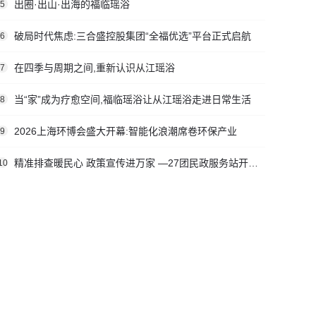
出圈·出山·出海的福临瑶浴
5
破局时代焦虑:三合盛控股集团“全福优选”平台正式启航
6
在四季与周期之间,重新认识从江瑶浴
7
当“家”成为疗愈空间,福临瑶浴让从江瑶浴走进日常生活
8
2026上海环博会盛大开幕:智能化浪潮席卷环保产业
9
精准排查暖民心 政策宣传进万家 —27团民政服务站开展社会救助入户走访活动
10