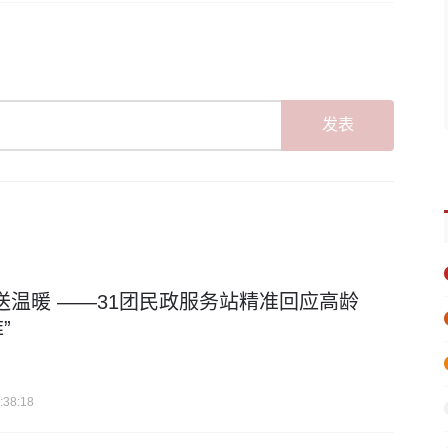
发表
发”送温暖 ——31团民政服务站精准回应高龄
”
:38:18