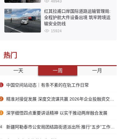
48943
红其拉甫口岸国际道路运输管理局:
5
全程护航大件设备出境 筑牢跨境运
输安全防线
15924
热门
一天
一周
一月
中国空间站动态｜有条不紊的在轨工作日常
1
精准对接促发展 深度交流谋共赢 2026年企业投融资交流活动第二期圆满举行
2
深学细悟四点重要讲话精神 以实干推动两岸融合发展
3
新疆阿勒泰市公安局团结路街道派出所:推行“五步”工作法 打造新时代“枫”景线
4