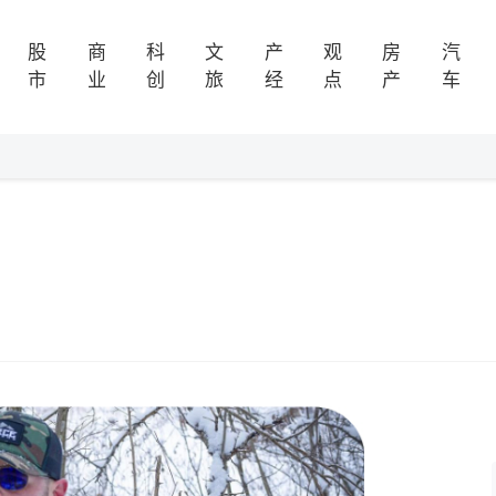
股
商
科
文
产
观
房
汽
市
业
创
旅
经
点
产
车