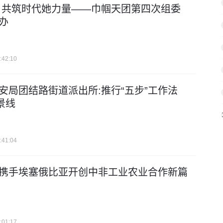
 共筑时代她力量——巾帼天团第四次组委
办
:42:10
安局团结路街道派出所:推行“五步”工作法
景线
:41:04
携手埃塞俄比亚开创中非工业农业合作新篇
:01:17