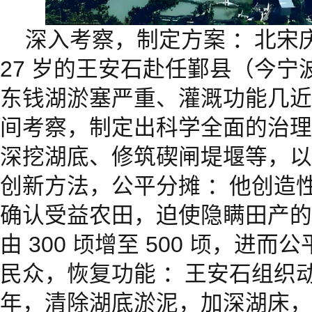
深入考察，制定方案 ：北宋庆
27 岁的王安石赴任鄞县（今
东钱湖淤塞严重、灌溉功能几近
间考察，制定出科学全面的治理
深挖湖底、修筑碶闸堤堰等，以
创新方法，公平分摊 ：他创造性
确认受益农田，迫使隐瞒田产的
由 300 顷增至 500 顷，进
民众，恢复功能 ：王安石组织
年，清除湖底淤泥，加深湖床，