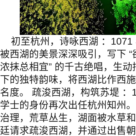
初至杭州，诗咏西湖 ：107
被西湖的美景深深吸引，写下 
浓抹总相宜” 的千古绝唱，生
下的独特韵味，将西湖比作西施
名度。 疏浚西湖，构筑苏堤 ：
学士的身份再次出任杭州知州。
治理，荒草丛生，湖面被水草和
廷请求疏浚西湖，并通过出售朝廷