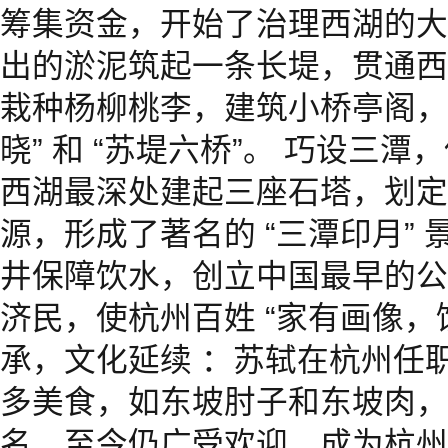
筹集资金，开始了治理西湖的大
出的淤泥筑起一条长堤，贯通西
栽种杨柳桃李，建筑小桥亭阁，
晓” 和 “苏堤六桥”。 巧设三
西湖最深处建起三座石塔，划定
源，形成了著名的 “三潭印月”
井保障饮水，创立中国最早的公立
济民，使杭州百姓 “家有画像，
承，文化延续 ：苏轼在杭州任
多美食，如东坡肘子和东坡肉，
名，至今仍广受欢迎，成为杭州