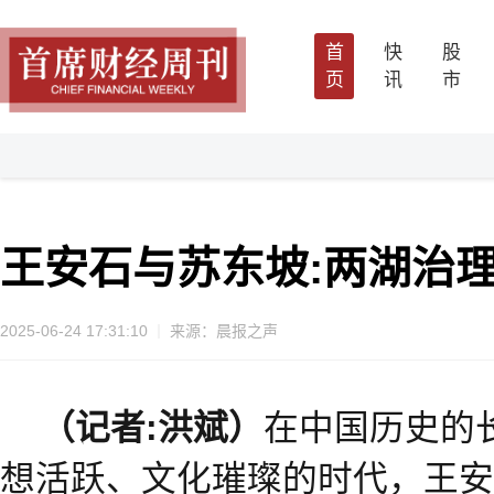
首
快
股
页
讯
市
王安石与苏东坡:两湖治
2025-06-24 17:31:10
来源：晨报之声
（记者
:
洪斌）
在中国历史的
想活跃、文化璀璨的时代，王安