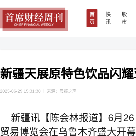
首
快
股
页
讯
市
新疆天展原特色饮品闪耀
2025-06-29 15:31:30
来源：晨报之声
新疆讯【陈会林报道】6月2
贸易博览会在乌鲁木齐盛大开幕