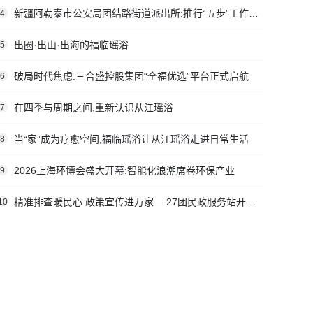
新疆阿勒泰市公安局团结路街道派出所:推行“五步”工作法 打造新时代“枫”景线
4
出圈·出山·出海的福临瑶浴
5
破局时代焦虑:三合盛控股集团“全福优选”平台正式启航
6
在四季与周期之间,重新认识从江瑶浴
7
当“家”成为疗愈空间,福临瑶浴让从江瑶浴走进日常生活
8
2026上海环博会盛大开幕:智能化浪潮席卷环保产业
9
精准排查暖民心 政策宣传进万家 —27团民政服务站开展社会救助入户走访活动
10