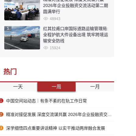
2026年企业投融资交流活动第二期
圆满举行
48943
红其拉甫口岸国际道路运输管理局:
5
全程护航大件设备出境 筑牢跨境运
输安全防线
15924
热门
一天
一周
一月
中国空间站动态｜有条不紊的在轨工作日常
1
精准对接促发展 深度交流谋共赢 2026年企业投融资交流活动第二期圆满举行
2
深学细悟四点重要讲话精神 以实干推动两岸融合发展
3