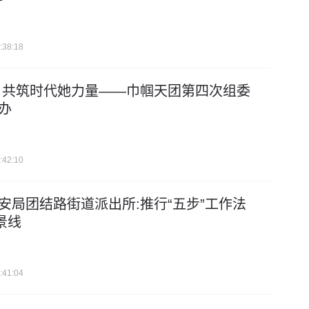
:38:18
 共筑时代她力量——巾帼天团第四次组委
办
:42:10
安局团结路街道派出所:推行“五步”工作法
景线
:41:04