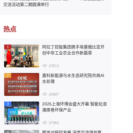
交流活动第二期圆满举行
热点
阿拉丁控股集团携手埃塞俄比亚开
1
创中非工业农业合作新篇章
23513
嘉科新能源与水生态研究院共商AI
2
水处理
20687
2026上海环博会盛大开幕:智能化浪
3
潮席卷环保产业
37962
精准对接促发展 深度交流谋共赢
4