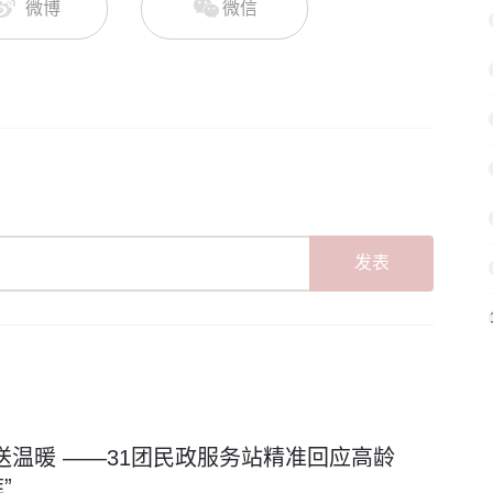
微博
微信
发表
发”送温暖 ——31团民政服务站精准回应高龄
”