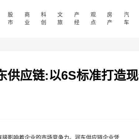
股
商
科
文
产
观
房
汽
市
业
创
旅
经
点
产
车
供应链:以6S标准打造现
直接影响着企业的市场竞争力。润东供应链企业凭