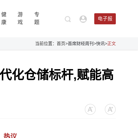
健
游
专
电子报
康
戏
题
当前位置：首页>
首席财经周刊
>
快讯
>
正文
代化仓储标杆,赋能高
热议