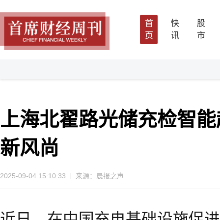
首
快
股
页
讯
市
上海北翟路光储充检智能
新风尚
2025-09-04 15:10:33
来源：晨报之声
近日，在中国充电基础设施促进