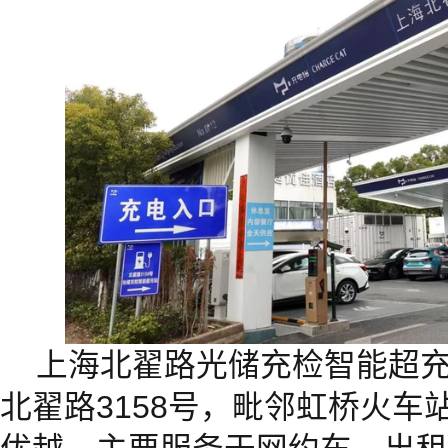
上海北翟路光储充检智能超
北翟路3158号，毗邻虹桥火车