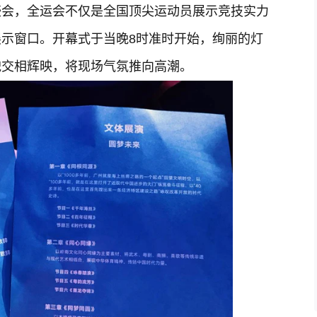
盛会，全运会不仅是全国顶尖运动员展示竞技实力
示窗口。开幕式于当晚8时准时开始，绚丽的灯
貌交相辉映，将现场气氛推向高潮。