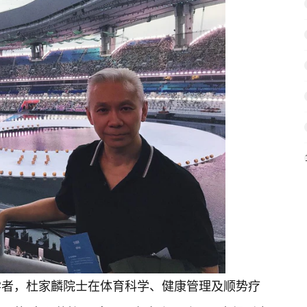
学者，杜家麟院士在体育科学、健康管理及顺势疗