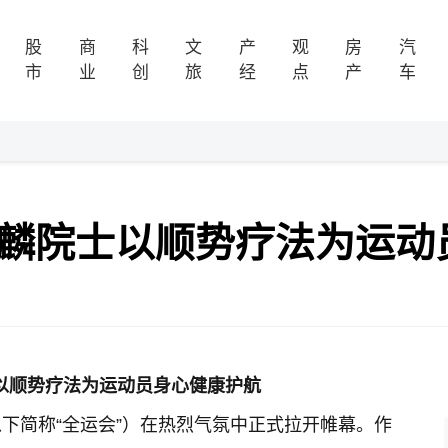
股
商
科
文
产
观
房
汽
市
业
创
旅
经
点
产
车
家麟院士以顺势疗法为运动
以顺势疗法为运动员身心健康护航
下简称“全运会”）在热烈气氛中正式拉开帷幕。作