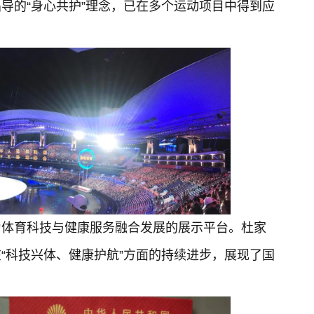
导的“身心共护”理念，已在多个运动项目中得到应
。
为体育科技与健康服务融合发展的展示平台。杜家
“科技兴体、健康护航”方面的持续进步，展现了国
。