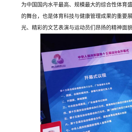
为中国国内水平最高、规模最大的综合性体育
的舞台，也是体育科技与健康管理成果的重要展
光、精彩的文艺表演与运动员们昂扬的精神面