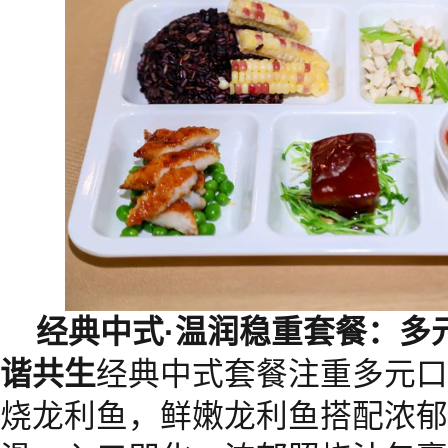
经典中式
·
温润稳重套餐：多
谐共生
经典中式套餐注重多元口
烧龙利鱼，鲜嫩龙利鱼搭配浓郁