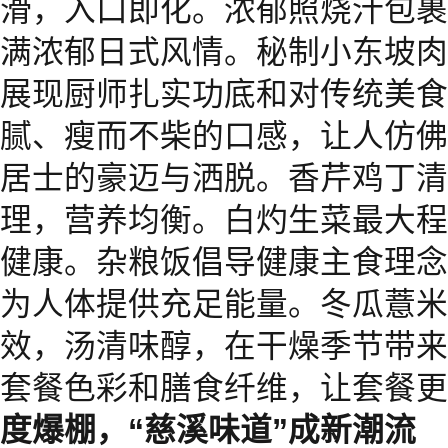
滑，入口即化。浓郁照烧汁包裹
满浓郁日式风情。秘制小东坡肉
展现厨师扎实功底和对传统美食
腻、瘦而不柴的口感，让人仿佛
居士的豪迈与洒脱。香芹鸡丁清
理，营养均衡。白灼生菜最大程
健康。杂粮饭倡导健康主食理念
为人体提供充足能量。冬瓜薏米
效，汤清味醇，在干燥季节带来
套餐色彩和膳食纤维，让套餐
度爆棚，“慈溪味道”成新潮流