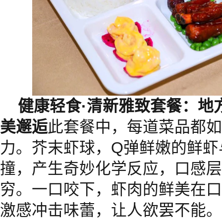
健康轻食
·
清新雅致套餐：地
美邂逅
此套餐中，每道菜品都如
力。芥末虾球，Q弹鲜嫩的鲜虾
撞，产生奇妙化学反应，口感层
穷。一口咬下，虾肉的鲜美在口
激感冲击味蕾，让人欲罢不能。