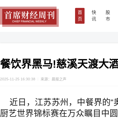
首
快
股
页
讯
市
餐饮界黑马!慈溪天渡大酒
2025-11-25 16:30:38
来源：晨报之声
近日，江苏苏州，中餐界的“奥
厨艺世界锦标赛在万众瞩目中圆