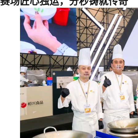
赛场匠心独运，分秒铸就传奇