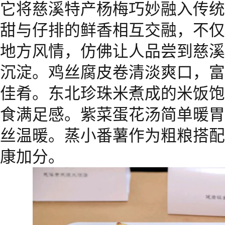
它将慈溪特产杨梅巧妙融入传统
甜与仔排的鲜香相互交融，不仅
地方风情，仿佛让人品尝到慈溪
沉淀。鸡丝腐皮卷清淡爽口，富
佳肴。东北珍珠米煮成的米饭饱
食满足感。紫菜蛋花汤简单暖胃
丝温暖。蒸小番薯作为粗粮搭配
康加分。