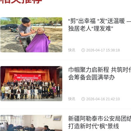
“剪”出幸福 “发”送温
独居老人“理发难”
快讯
2026-04-17 15:38:18
巾帼聚力启新程 共筑时
会筹备会圆满举办
快讯
2026-04-16 21:42:10
新疆阿勒泰市公安局团结
打造新时代“枫”景线