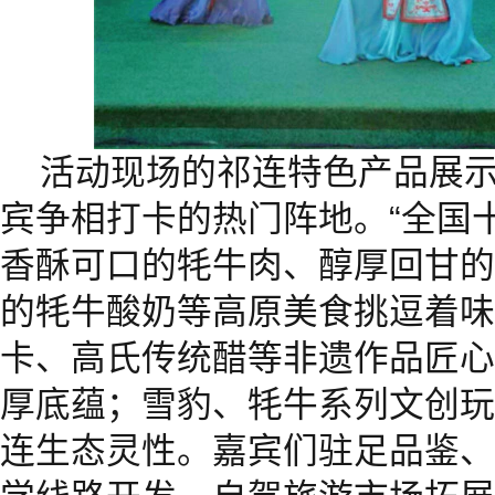
活动现场的祁连特色产品展
宾争相打卡的热门阵地。“全国十
香酥可口的牦牛肉、醇厚回甘的
的牦牛酸奶等高原美食挑逗着味
卡、高氏传统醋等非遗作品匠心
厚底蕴；雪豹、牦牛系列文创玩
连生态灵性。嘉宾们驻足品鉴、