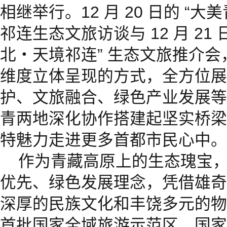
相继举行。12 月 20 日的 “
祁连生态文旅访谈与 12 月 21
北・天境祁连” 生态文旅推介
维度立体呈现的方式，全方位展
护、文旅融合、绿色产业发展等
青两地深化协作搭建起坚实桥梁，
特魅力走进更多首都市民心中。
作为青藏高原上的生态瑰宝
优先、绿色发展理念，凭借雄奇
深厚的民族文化和丰饶多元的物
首批国家全域旅游示范区、国家