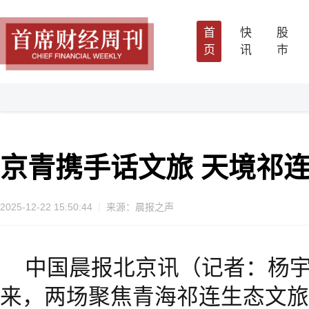
首
快
股
页
讯
市
京青携手话文旅 天境祁
2025-12-22 15:50:44
来源：晨报之声
中国晨报北京讯（记者：杨宇
来，两场聚焦青海祁连生态文旅