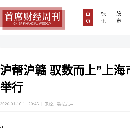
首
快
股
页
讯
市
沪帮沪赣 驭数而上”上海
举行
2026-01-16 11:20:46
来源：晨报之声
“