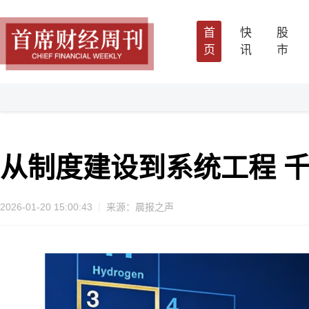
首
快
股
页
讯
市
从制度建设到系统工程 
2026-01-20 15:00:43
来源：晨报之声