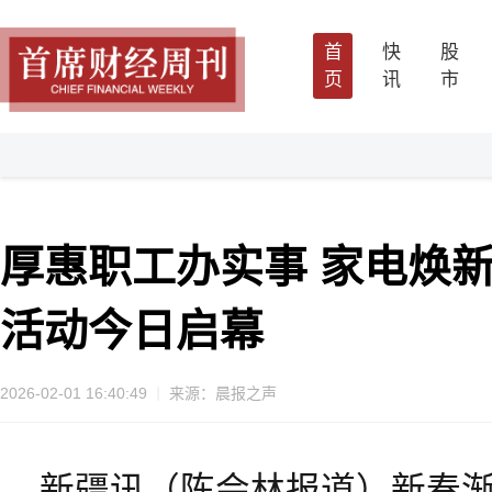
首
快
股
页
讯
市
厚惠职工办实事 家电焕新
活动今日启幕
2026-02-01 16:40:49
来源：晨报之声
新疆讯（陈会林报道）新春渐