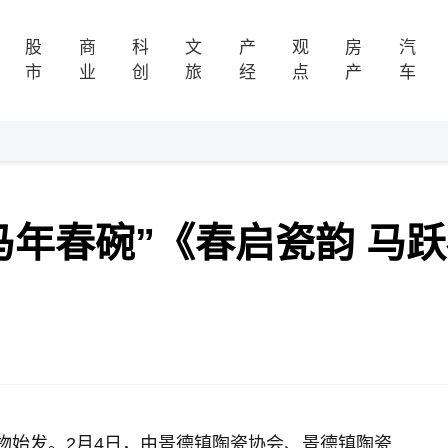
股
商
科
文
产
观
房
汽
市
业
创
旅
经
点
产
车
马年春碗”《春启瓷韵 马
物始发。2月4日，由景德镇陶瓷协会、景德镇陶瓷