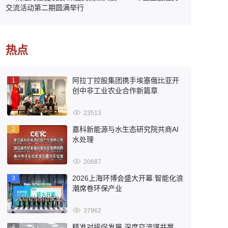
交流活动第二期圆满举行
热点
阿拉丁控股集团携手埃塞俄比亚开
1
创中非工业农业合作新篇章
23513
嘉科新能源与水生态研究院共商AI
2
水处理
20687
2026上海环博会盛大开幕:智能化浪
3
潮席卷环保产业
37962
精准对接促发展 深度交流谋共赢
4