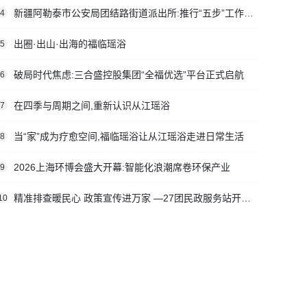
新疆阿勒泰市公安局团结路街道派出所:推行“五步”工作法 打造新时代“枫”景线
4
出圈·出山·出海的福临瑶浴
5
破局时代焦虑:三合盛控股集团“全福优选”平台正式启航
6
在四季与周期之间,重新认识从江瑶浴
7
当“家”成为疗愈空间,福临瑶浴让从江瑶浴走进日常生活
8
2026上海环博会盛大开幕:智能化浪潮席卷环保产业
9
精准排查暖民心 政策宣传进万家 —27团民政服务站开展社会救助入户走访活动
10