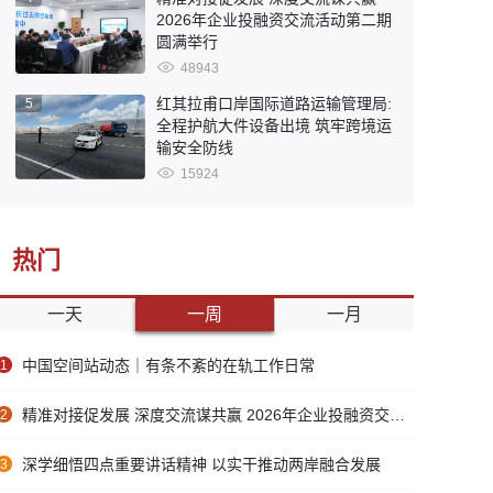
2026年企业投融资交流活动第二期
圆满举行
48943
红其拉甫口岸国际道路运输管理局:
5
全程护航大件设备出境 筑牢跨境运
输安全防线
15924
热门
一天
一周
一月
中国空间站动态｜有条不紊的在轨工作日常
1
精准对接促发展 深度交流谋共赢 2026年企业投融资交流活动第二期圆满举行
2
深学细悟四点重要讲话精神 以实干推动两岸融合发展
3