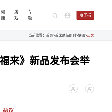
健
游
专
电子报
康
戏
题
当前位置：首页>
首席财经周刊
>
快讯
>
正文
跃福来》新品发布会举
热议