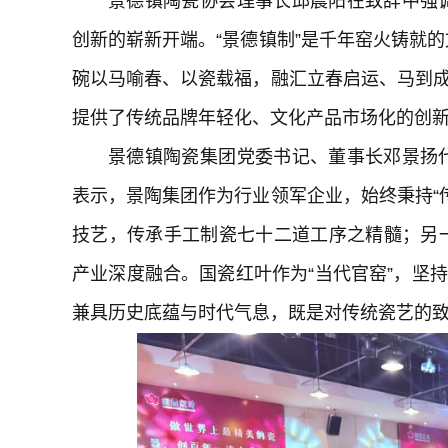
景德镇陶瓷协会理事长邱晨阳在致辞中强
创新的崭新开端。“景德镇制”是千年窑火铸就
碗以马喻春、以瓷载福，融汇立春启运、马到成
提供了传统品牌年轻化、文化产品市场化的创
景德镇陶瓷集团党委书记、董事长邓景扬
表示，景陶集团作为行业领军企业，始终秉持“
技艺，传承手工制瓷七十二道工序之精髓；另
产业深度融合。国瓷红叶作为“当代官窑”，坚
兼具历史底蕴与时代气息，既是对传统瓷艺的