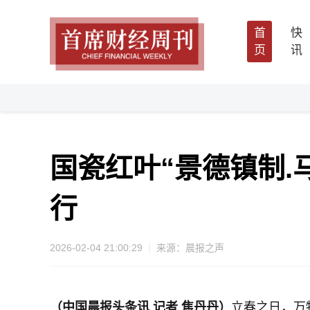
首
快
页
讯
国瓷红叶“景德镇制.
行
2026-02-04 21:00:29
来源：晨报之声
（中国晨报
头条讯
记者 焦丹丹）
立春之日，万