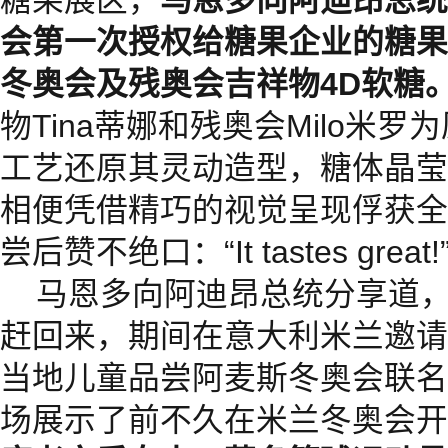
糖果展区，
马恩多向阿迪昂总统
会第一次授权给糖果企业的糖果
冬奥会及残奥会吉祥物4D软糖
物Tina蒂娜和残奥会Milo米
工艺还原其灵动造型，糖体晶莹
相便凭借精巧的视觉呈现俘获全
尝后赞不绝口：“It tastes great!
马恩多向阿迪昂总统分享道
赶回来，期间在意大利米兰邀请
当地儿童品尝阿麦斯冬奥会联名
场展示了前不久在米兰冬奥会开