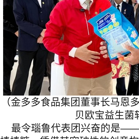
（金多多食品集团董事长马恩多向
贝欧宝益生菌
最令瑙鲁代表团兴奋的是——