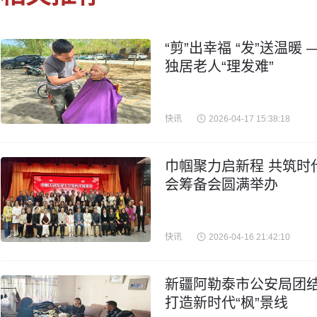
“剪”出幸福 “发”送温
独居老人“理发难”
快讯
2026-04-17 15:38:18
巾帼聚力启新程 共筑时
会筹备会圆满举办
快讯
2026-04-16 21:42:10
新疆阿勒泰市公安局团结
打造新时代“枫”景线