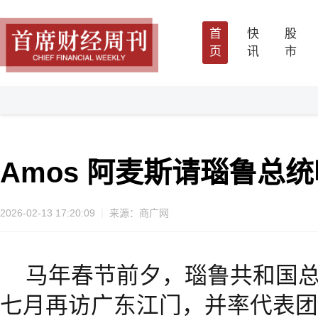
首
快
股
页
讯
市
Amos 阿麦斯请瑙鲁总
2026-02-13 17:20:09
来源：商广网
马年春节前夕，瑙鲁共和国
七月再访广东江门，并率代表团