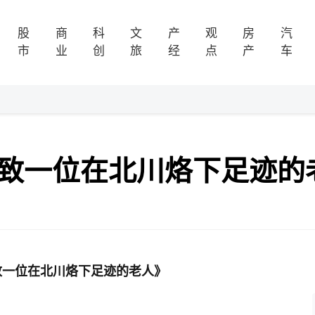
股
商
科
文
产
观
房
汽
市
业
创
旅
经
点
产
车
--致一位在北川烙下足迹的
致一位在北川烙下足迹的老人》