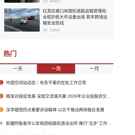
48943
红其拉甫口岸国际道路运输管理局:
5
全程护航大件设备出境 筑牢跨境运
输安全防线
15924
热门
一天
一周
一月
中国空间站动态｜有条不紊的在轨工作日常
1
精准对接促发展 深度交流谋共赢 2026年企业投融资交流活动第二期圆满举行
2
深学细悟四点重要讲话精神 以实干推动两岸融合发展
3
新疆阿勒泰市公安局团结路街道派出所:推行“五步”工作法 打造新时代“枫”景线
4