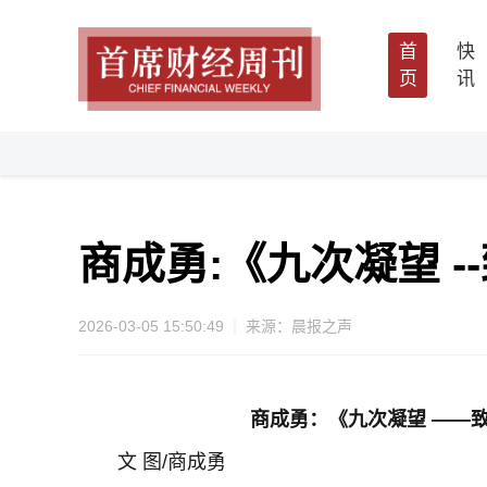
首
快
页
讯
商成勇:《九次凝望 
2026-03-05 15:50:49
来源：晨报之声
商成勇：《九次凝望 ——
文 图/商成勇