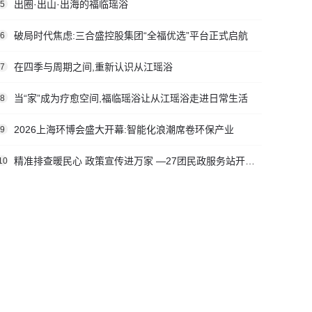
出圈·出山·出海的福临瑶浴
5
破局时代焦虑:三合盛控股集团“全福优选”平台正式启航
6
在四季与周期之间,重新认识从江瑶浴
7
当“家”成为疗愈空间,福临瑶浴让从江瑶浴走进日常生活
8
2026上海环博会盛大开幕:智能化浪潮席卷环保产业
9
精准排查暖民心 政策宣传进万家 —27团民政服务站开展社会救助入户走访活动
10