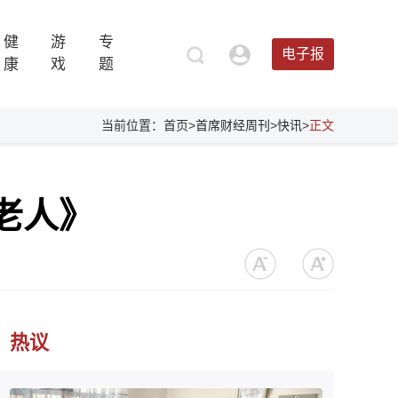
健
游
专
电子报
康
戏
题
当前位置：首页>
首席财经周刊
>
快讯
>
正文
老人》
热议