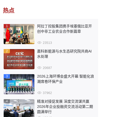
热点
阿拉丁控股集团携手埃塞俄比亚开
1
创中非工业农业合作新篇章
23513
嘉科新能源与水生态研究院共商AI
2
水处理
20687
2026上海环博会盛大开幕:智能化浪
3
潮席卷环保产业
37962
精准对接促发展 深度交流谋共赢
4
2026年企业投融资交流活动第二期
圆满举行