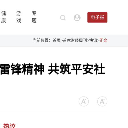
健
游
专
电子报
康
戏
题
当前位置：首页>
首席财经周刊
>
快讯
>
正文
雷锋精神 共筑平安社
热议