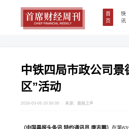
首
快
页
讯
中铁四局市政公司景
区”活动
2026-03-05 20:50:05
来源：晨报之声
（中国晨报头条讯 特约通讯员 唐志鹏）
在第6