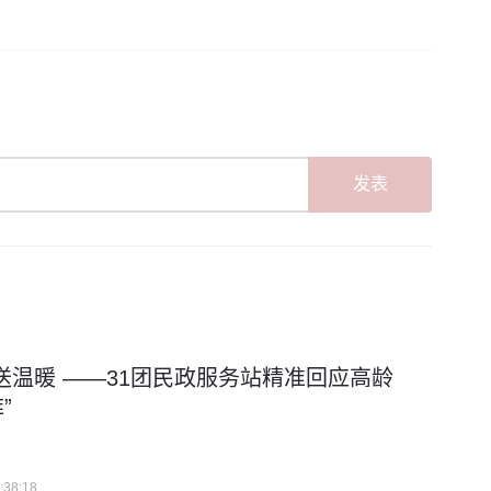
发表
发”送温暖 ——31团民政服务站精准回应高龄
”
:38:18