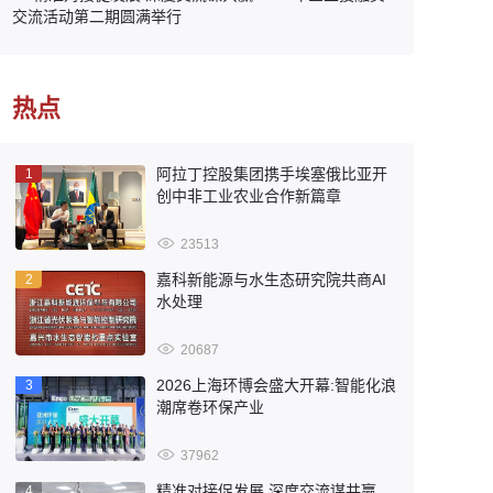
交流活动第二期圆满举行
热点
阿拉丁控股集团携手埃塞俄比亚开
1
创中非工业农业合作新篇章
23513
嘉科新能源与水生态研究院共商AI
2
水处理
20687
2026上海环博会盛大开幕:智能化浪
3
潮席卷环保产业
37962
精准对接促发展 深度交流谋共赢
4