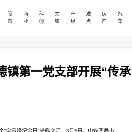
股
商
科
文
产
观
房
汽
市
业
创
旅
经
点
产
车
德镇第一党支部开展“传承
3个“学雷锋纪念日”来临之际，3月5日，中铁四局市