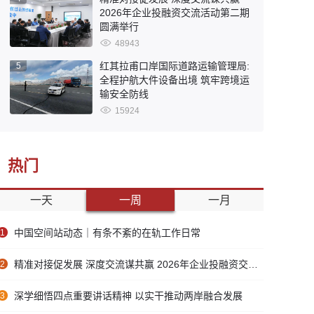
2026年企业投融资交流活动第二期
圆满举行
48943
红其拉甫口岸国际道路运输管理局:
5
全程护航大件设备出境 筑牢跨境运
输安全防线
15924
热门
一天
一周
一月
中国空间站动态｜有条不紊的在轨工作日常
1
精准对接促发展 深度交流谋共赢 2026年企业投融资交流活动第二期圆满举行
2
深学细悟四点重要讲话精神 以实干推动两岸融合发展
3