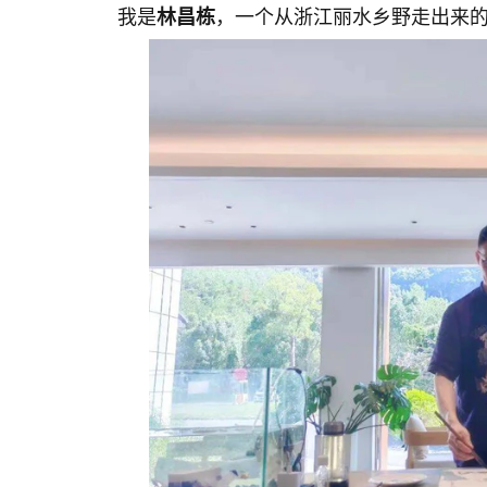
我是
林昌栋
，一个从浙江丽水乡野走出来