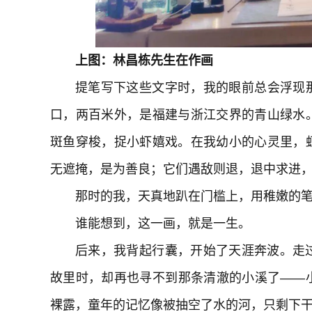
上图：林昌栋先生在作画
提笔写下这些文字时，我的眼前总会浮现
口，两百米外，是福建与浙江交界的青山绿水
斑鱼穿梭，捉小虾嬉戏。在我幼小的心灵里，
无遮掩，是为善良；它们遇敌则退，退中求进
那时的我，天真地趴在门槛上，用稚嫩的
谁能想到，这一画，就是一生。
后来，我背起行囊，开始了天涯奔波。走
故里时，却再也寻不到那条清澈的小溪了——
裸露，童年的记忆像被抽空了水的河，只剩下