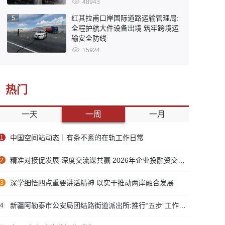
48943
红其拉甫口岸国际道路运输管理局:
5
全程护航大件设备出境 筑牢跨境运
输安全防线
15924
热门
一天
一周
一月
中国空间站动态｜有条不紊的在轨工作日常
1
精准对接促发展 深度交流谋共赢 2026年企业投融资交流活动第二期圆满举行
2
深学细悟四点重要讲话精神 以实干推动两岸融合发展
3
新疆阿勒泰市公安局团结路街道派出所:推行“五步”工作法 打造新时代“枫”景线
4