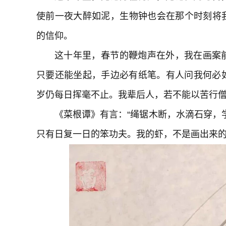
使前一夜大醉如泥，生物钟也会在那个时刻将
的信仰。
这十年里，春节的鞭炮声在外，我在画案
只要还能坐起，手边必有纸笔。有人问我何必
岁仍每日挥毫不止。我辈后人，若不能以苦行
《菜根谭》有言：“绳锯木断，水滴石穿，
只有日复一日的笨功夫。我的虾，不是画出来