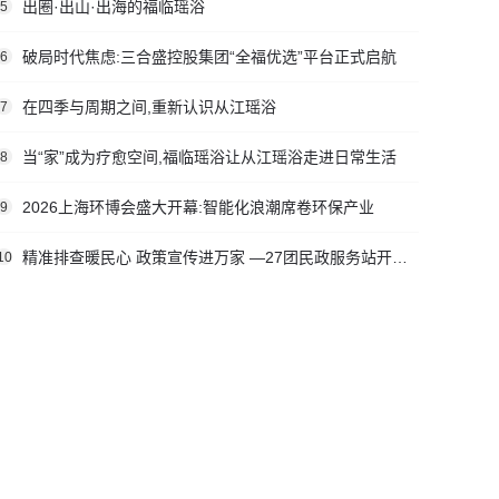
出圈·出山·出海的福临瑶浴
5
破局时代焦虑:三合盛控股集团“全福优选”平台正式启航
6
在四季与周期之间,重新认识从江瑶浴
7
当“家”成为疗愈空间,福临瑶浴让从江瑶浴走进日常生活
8
2026上海环博会盛大开幕:智能化浪潮席卷环保产业
9
精准排查暖民心 政策宣传进万家 —27团民政服务站开展社会救助入户走访活动
10