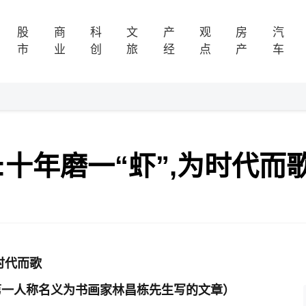
股
商
科
文
产
观
房
汽
市
业
创
旅
经
点
产
车
:十年磨一“虾”,为时代而
时代而歌
第一人称名义为书画家林昌栋先生写的文章）