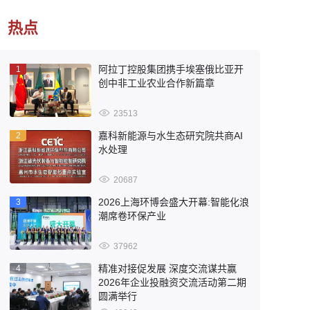
热点
阿拉丁控股集团携手埃塞俄比亚开
1
创中非工业农业合作新篇章
23513
嘉科新能源与水生态研究院共商AI
2
水处理
20687
2026上海环博会盛大开幕:智能化浪
3
潮席卷环保产业
37962
精准对接促发展 深度交流谋共赢
4
2026年企业投融资交流活动第二期
圆满举行