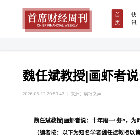
首
快
页
讯
魏任斌教授|画虾者说
2026-03-12 20:50:43
来源：晨报之声
魏任斌教授
|
画虾者说：十年磨一“虾”，为
（
编者按
：以下为知名学者魏任斌教授以