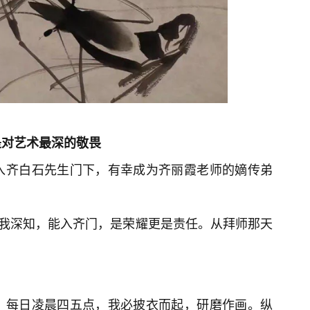
是对艺术最深的敬畏
入齐白石先生门下，有幸成为齐丽霞老师的嫡传弟
。我深知，能入齐门，是荣耀更是责任。从拜师那天
。
，每日凌晨四五点，我必披衣而起，研磨作画。纵