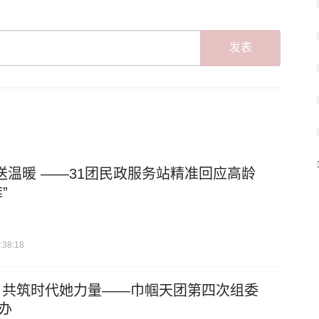
发表
发”送温暖 ——31团民政服务站精准回应高龄
”
:38:18
 共筑时代她力量——巾帼天团第四次组委
办