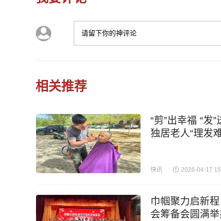
请留下你的神评论
相关推荐
“剪”出幸福 “
独居老人“理发难
快讯
2026-04-17 15
巾帼聚力启新程
会筹备会圆满举