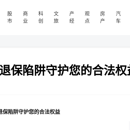
股
商
科
文
产
观
房
汽
市
业
创
旅
经
点
产
车
”退保陷阱守护您的合法权
退保陷阱
守护您的合法权益