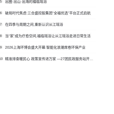
出圈·出山·出海的福临瑶浴
5
破局时代焦虑:三合盛控股集团“全福优选”平台正式启航
6
在四季与周期之间,重新认识从江瑶浴
7
当“家”成为疗愈空间,福临瑶浴让从江瑶浴走进日常生活
8
2026上海环博会盛大开幕:智能化浪潮席卷环保产业
9
精准排查暖民心 政策宣传进万家 —27团民政服务站开展社会救助入户走访活动
10