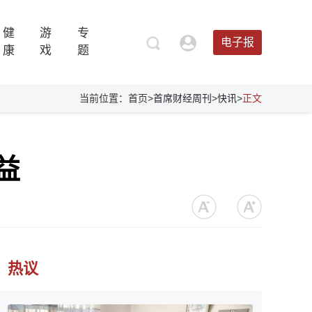
健
游
专
电子报
康
戏
题
当前位置：首页>
首席财经周刊
>
快讯
>
正文
益
热议