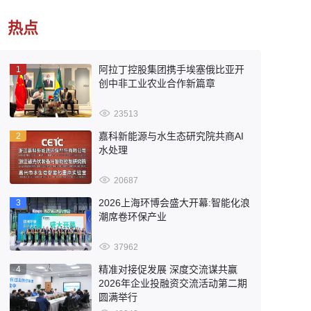
热点
阿拉丁控股集团携手埃塞俄比亚开
1
创中非工业农业合作新篇章
23513
嘉科新能源与水生态研究院共商AI
2
水处理
20687
2026上海环博会盛大开幕:智能化浪
3
潮席卷环保产业
37962
精准对接促发展 深度交流谋共赢
4
2026年企业投融资交流活动第二期
圆满举行