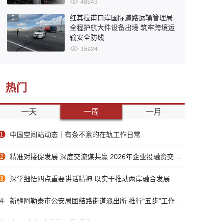
48943
红其拉甫口岸国际道路运输管理局:
5
全程护航大件设备出境 筑牢跨境运
输安全防线
15924
热门
一天
一周
一月
中国空间站动态｜有条不紊的在轨工作日常
1
精准对接促发展 深度交流谋共赢 2026年企业投融资交流活动第二期圆满举行
2
深学细悟四点重要讲话精神 以实干推动两岸融合发展
3
新疆阿勒泰市公安局团结路街道派出所:推行“五步”工作法 打造新时代“枫”景线
4