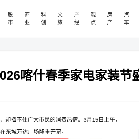
股
商
科
文
产
观
房
汽
市
业
创
旅
经
点
产
车
I2026喀什春季家电家装节
，却挡不住广大市民的消费热情。3月15日上午，
装节在东城万达广场隆重开幕。