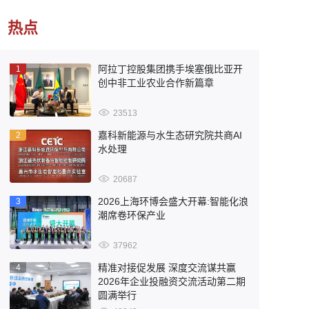
热点
阿拉丁控股集团携手埃塞俄比亚开
1
创中非工业农业合作新篇章
23513
嘉科新能源与水生态研究院共商AI
2
水处理
20687
2026上海环博会盛大开幕:智能化浪
3
潮席卷环保产业
37962
精准对接促发展 深度交流谋共赢
4
2026年企业投融资交流活动第二期
圆满举行