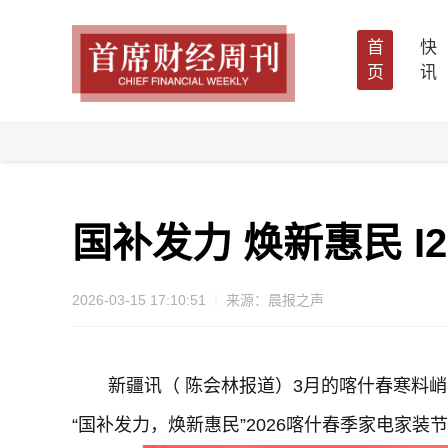
首
快
页
讯
国补发力 焕新惠民 
2026-03-15 17:10:51
来源：晨报之声
新疆讯（ 陈会林报道）3月的喀什春寒料峭
“国补发力，焕新惠民”2026喀什春季家电家