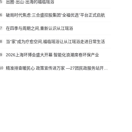
出圈·出山·出海的福临瑶浴
5
破局时代焦虑:三合盛控股集团“全福优选”平台正式启航
6
在四季与周期之间,重新认识从江瑶浴
7
当“家”成为疗愈空间,福临瑶浴让从江瑶浴走进日常生活
8
2026上海环博会盛大开幕:智能化浪潮席卷环保产业
9
精准排查暖民心 政策宣传进万家 —27团民政服务站开展社会救助入户走访活动
10