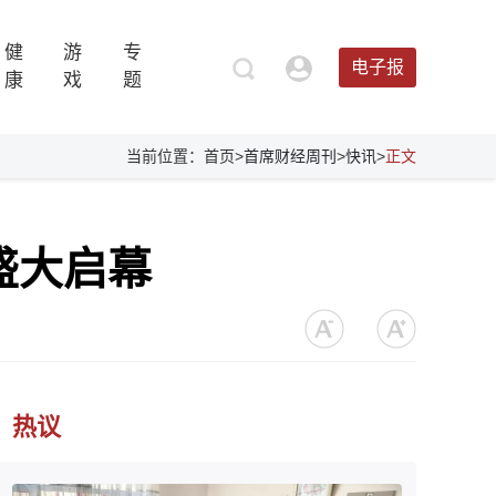
健
游
专
电子报
康
戏
题
当前位置：首页>
首席财经周刊
>
快讯
>
正文
盛大启幕
热议