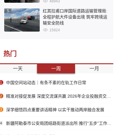
48943
红其拉甫口岸国际道路运输管理局:
5
全程护航大件设备出境 筑牢跨境运
输安全防线
15924
热门
一天
一周
一月
中国空间站动态｜有条不紊的在轨工作日常
1
精准对接促发展 深度交流谋共赢 2026年企业投融资交流活动第二期圆满举行
2
深学细悟四点重要讲话精神 以实干推动两岸融合发展
3
新疆阿勒泰市公安局团结路街道派出所:推行“五步”工作法 打造新时代“枫”景线
4