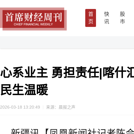
首
快
股
页
讯
市
心系业主 勇担责任|喀什
民生温暖
2026-03-18 13:20:49
来源：晨报之声
新疆讯【凤凰新闻社记者陈会