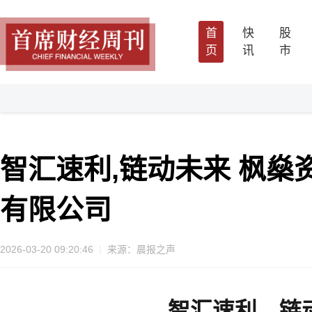
首
快
股
页
讯
市
智汇速利,链动未来 枫燊
有限公司
2026-03-20 09:20:46
来源：晨报之声
智汇速利，链