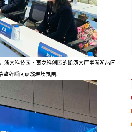
入场，浙大科技园・萧龙科创园的路演大厅里渐渐热闹
开幕致辞瞬间点燃现场氛围。