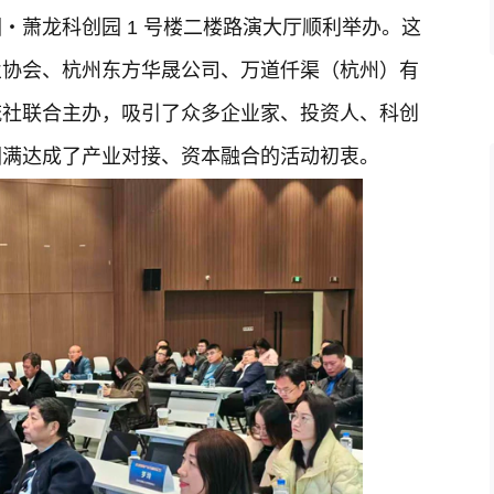
・萧龙科创园 1 号楼二楼路演大厅顺利举办。这
业协会、杭州东方华晟公司、万道仟渠（杭州）有
流社联合主办，吸引了众多企业家、投资人、科创
圆满达成了产业对接、资本融合的活动初衷。