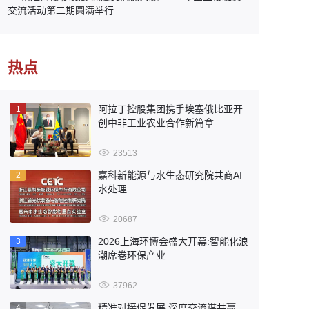
交流活动第二期圆满举行
热点
阿拉丁控股集团携手埃塞俄比亚开
1
创中非工业农业合作新篇章
23513
嘉科新能源与水生态研究院共商AI
2
水处理
20687
2026上海环博会盛大开幕:智能化浪
3
潮席卷环保产业
37962
精准对接促发展 深度交流谋共赢
4