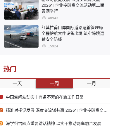
2026年企业投融资交流活动第二期
圆满举行
48943
红其拉甫口岸国际道路运输管理局:
5
全程护航大件设备出境 筑牢跨境运
输安全防线
15924
热门
一天
一周
一月
中国空间站动态｜有条不紊的在轨工作日常
1
精准对接促发展 深度交流谋共赢 2026年企业投融资交流活动第二期圆满举行
2
深学细悟四点重要讲话精神 以实干推动两岸融合发展
3