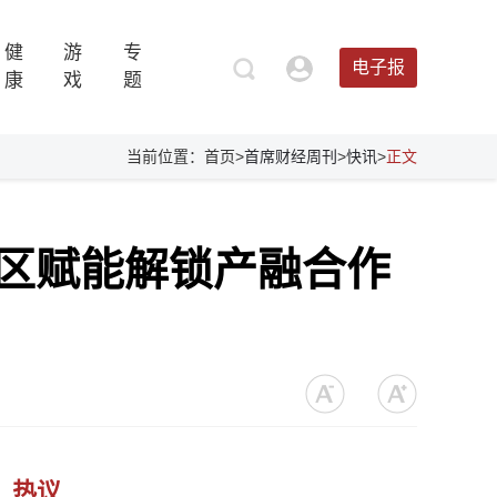
健
游
专
电子报
康
戏
题
当前位置：首页>
首席财经周刊
>
快讯
>
正文
园区赋能解锁产融合作
热议