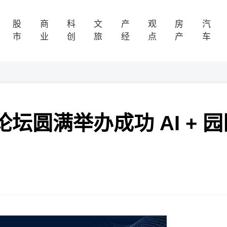
股
商
科
文
产
观
房
汽
市
业
创
旅
经
点
产
车
坛圆满举办成功 AI + 