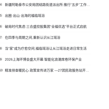
新疆阿勒泰市公安局团结路街道派出所:推行“五步”工作法 打造新时代“枫”景线
4
出圈·出山·出海的福临瑶浴
5
破局时代焦虑:三合盛控股集团“全福优选”平台正式启航
6
在四季与周期之间,重新认识从江瑶浴
7
当“家”成为疗愈空间,福临瑶浴让从江瑶浴走进日常生活
8
2026上海环博会盛大开幕:智能化浪潮席卷环保产业
9
精准排查暖民心 政策宣传进万家 —27团民政服务站开展社会救助入户走访活动
10