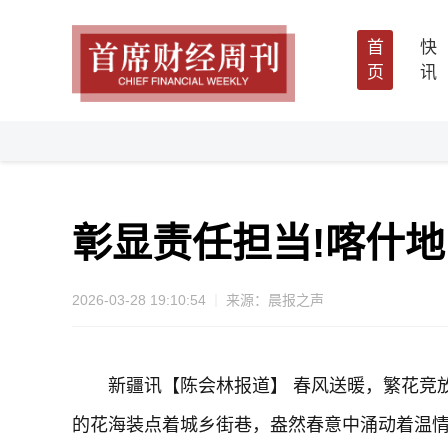
首
快
页
讯
彰显责任担当!喀什
2026-03-28 19:10:54
来源：晨报之声
新疆讯【陈会林报道】 春风送暖，繁花竞
的花海装点着城乡街巷，盎然春意中涌动着温情