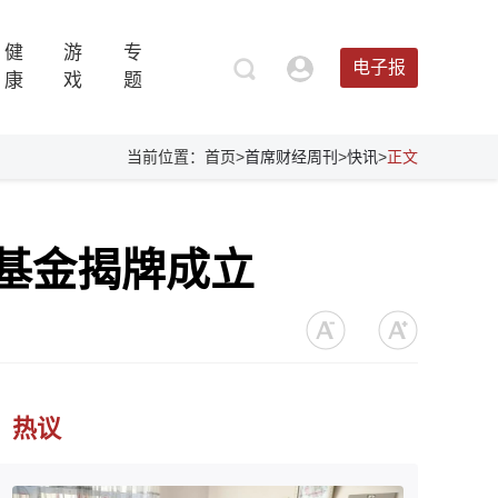
健
游
专
电子报
康
戏
题
当前位置：首页>
首席财经周刊
>
快讯
>
正文
基金揭牌成立
热议