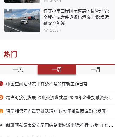
48943
红其拉甫口岸国际道路运输管理局:
5
全程护航大件设备出境 筑牢跨境运
输安全防线
15924
热门
一天
一周
一月
中国空间站动态｜有条不紊的在轨工作日常
1
精准对接促发展 深度交流谋共赢 2026年企业投融资交流活动第二期圆满举行
2
深学细悟四点重要讲话精神 以实干推动两岸融合发展
3
新疆阿勒泰市公安局团结路街道派出所:推行“五步”工作法 打造新时代“枫”景线
4