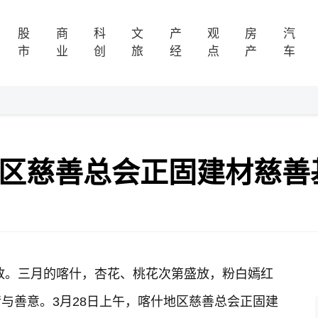
股
商
科
文
产
观
房
汽
市
业
创
旅
经
点
产
车
地区慈善总会正固建材慈善
放。三月的喀什，杏花、桃花次第盛放，粉白嫣红
与善意。3月28日上午，喀什地区慈善总会正固建