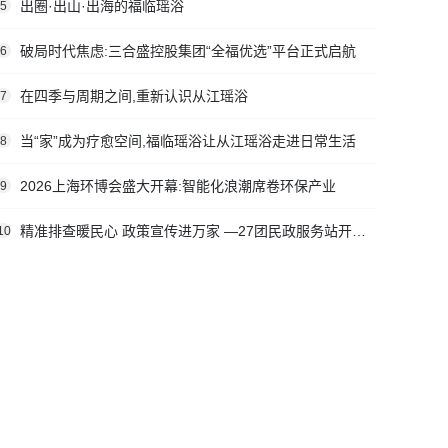
出圈·出山·出海的福临瑶浴
5
破局时代焦虑:三合盛控股集团“全福优选”平台正式启航
6
在四季与周期之间,重新认识从江瑶浴
7
当“家”成为疗愈空间,福临瑶浴让从江瑶浴走进日常生活
8
2026上海环博会盛大开幕:智能化浪潮席卷环保产业
9
精准排查暖民心 政策宣传进万家 —27团民政服务站开展社会救助入户走访活动
10