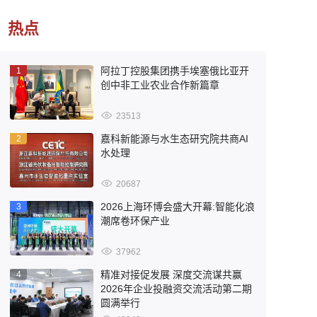
热点
阿拉丁控股集团携手埃塞俄比亚开
1
创中非工业农业合作新篇章
23513
嘉科新能源与水生态研究院共商AI
2
水处理
20687
2026上海环博会盛大开幕:智能化浪
3
潮席卷环保产业
37962
精准对接促发展 深度交流谋共赢
4
2026年企业投融资交流活动第二期
圆满举行