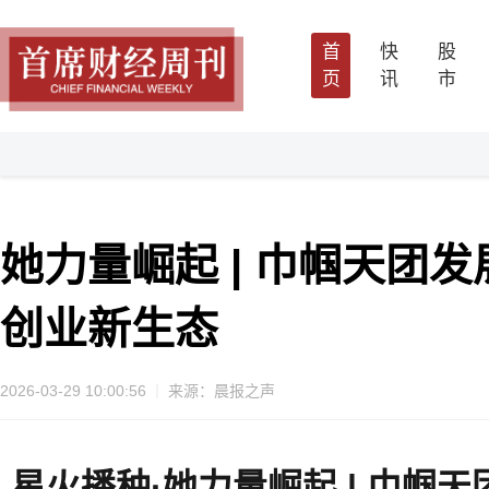
首
快
股
页
讯
市
她力量崛起 | 巾帼天团
创业新生态
2026-03-29 10:00:56
来源：晨报之声
星火播种·她力量崛起 | 巾帼