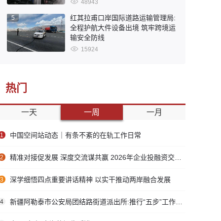
48943
红其拉甫口岸国际道路运输管理局:
5
全程护航大件设备出境 筑牢跨境运
输安全防线
15924
热门
一天
一周
一月
中国空间站动态｜有条不紊的在轨工作日常
1
精准对接促发展 深度交流谋共赢 2026年企业投融资交流活动第二期圆满举行
2
深学细悟四点重要讲话精神 以实干推动两岸融合发展
3
新疆阿勒泰市公安局团结路街道派出所:推行“五步”工作法 打造新时代“枫”景线
4