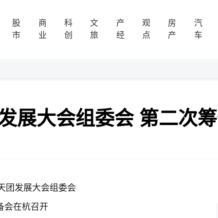
股
商
科
文
产
观
房
汽
市
业
创
旅
经
点
产
车
团发展大会组委会 第二次
帼天团发展大会组委会
备会在杭召开