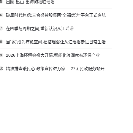
出圈·出山·出海的福临瑶浴
5
破局时代焦虑:三合盛控股集团“全福优选”平台正式启航
6
在四季与周期之间,重新认识从江瑶浴
7
当“家”成为疗愈空间,福临瑶浴让从江瑶浴走进日常生活
8
2026上海环博会盛大开幕:智能化浪潮席卷环保产业
9
精准排查暖民心 政策宣传进万家 —27团民政服务站开展社会救助入户走访活动
10