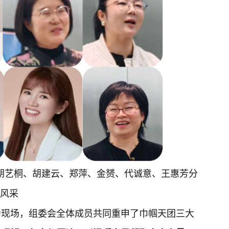
胡艺桐、胡建云、郑萍、金赟、代诚意、王惠芳分
风采
会现场，组委会全体成员共同重申了巾帼天团三大