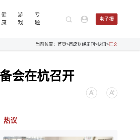
健
游
专
电子报
康
戏
题
当前位置：首页>
首席财经周刊
>
快讯
>
正文
筹备会在杭召开
热议