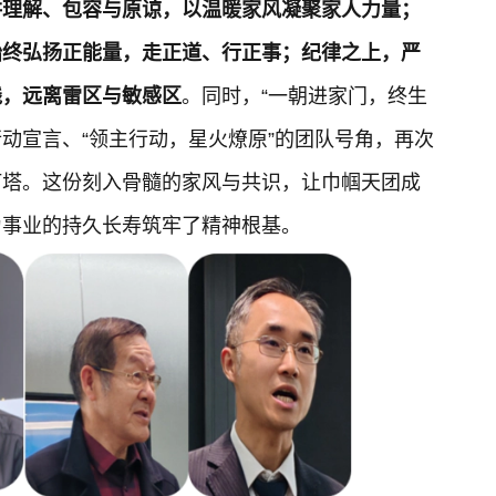
讲理解、包容与原谅，以温暖家风凝聚家人力量；
始终弘扬正能量，走正道、行正事；纪律之上，严
线，远离雷区与敏感区
。同时，“一朝进家门，终生
行动宣言、“领主行动，星火燎原”的团队号角，再次
灯塔。这份刻入骨髓的家风与共识，让巾帼天团成
为事业的持久长寿筑牢了精神根基。