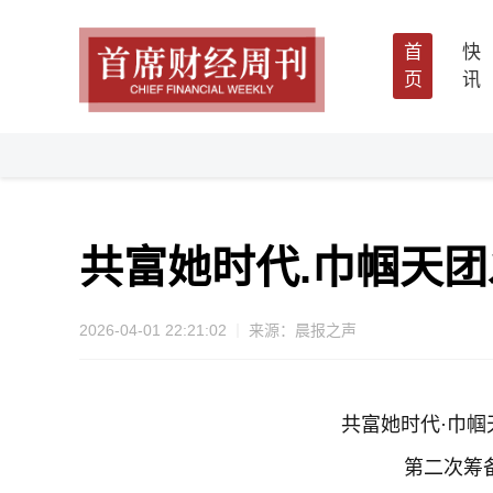
首
快
页
讯
共富她时代.巾帼天
2026-04-01 22:21:02
来源：晨报之声
共富她时代·巾
第二次筹