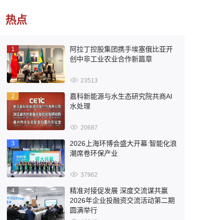
热点
阿拉丁控股集团携手埃塞俄比亚开
1
创中非工业农业合作新篇章
23513
嘉科新能源与水生态研究院共商AI
2
水处理
20687
2026上海环博会盛大开幕:智能化浪
3
潮席卷环保产业
37962
精准对接促发展 深度交流谋共赢
4
2026年企业投融资交流活动第二期
圆满举行