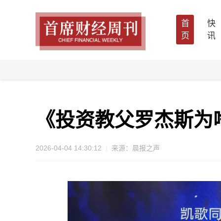
首
快
页
讯
《投资教父罗杰斯为
2026-04-04 14:30:12
来源：晨报之声