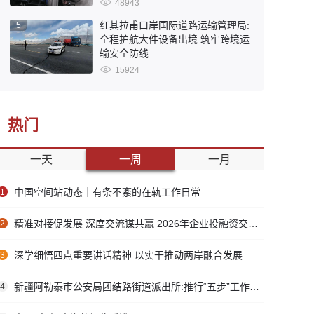
48943
红其拉甫口岸国际道路运输管理局:
5
全程护航大件设备出境 筑牢跨境运
输安全防线
15924
热门
一天
一周
一月
中国空间站动态｜有条不紊的在轨工作日常
1
精准对接促发展 深度交流谋共赢 2026年企业投融资交流活动第二期圆满举行
2
深学细悟四点重要讲话精神 以实干推动两岸融合发展
3
新疆阿勒泰市公安局团结路街道派出所:推行“五步”工作法 打造新时代“枫”景线
4