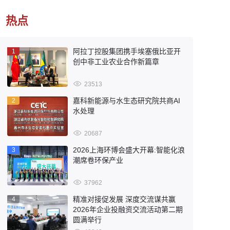
热点
阿拉丁控股集团携手埃塞俄比亚开
1
创中非工业农业合作新篇章
23513
嘉科新能源与水生态研究院共商AI
2
水处理
20687
2026上海环博会盛大开幕:智能化浪
3
潮席卷环保产业
37962
精准对接促发展 深度交流谋共赢
4
2026年企业投融资交流活动第二期
圆满举行