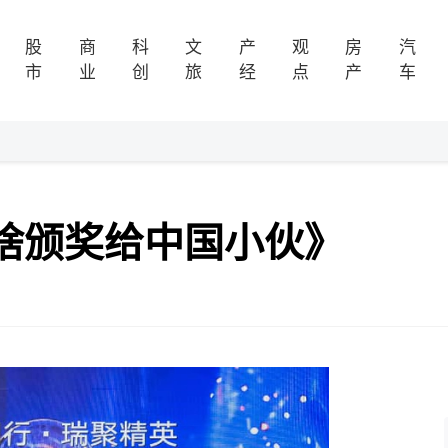
股
商
科
文
产
观
房
汽
市
业
创
旅
经
点
产
车
啥颁奖给中国小伙》