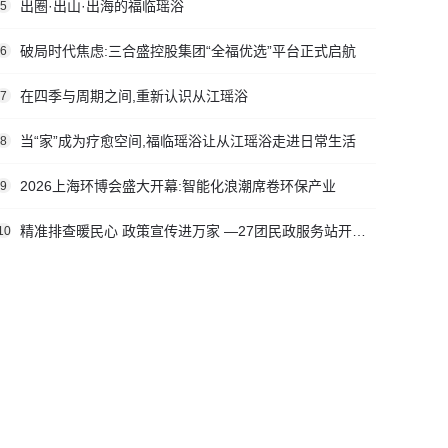
出圈·出山·出海的福临瑶浴
5
破局时代焦虑:三合盛控股集团“全福优选”平台正式启航
6
在四季与周期之间,重新认识从江瑶浴
7
当“家”成为疗愈空间,福临瑶浴让从江瑶浴走进日常生活
8
2026上海环博会盛大开幕:智能化浪潮席卷环保产业
9
精准排查暖民心 政策宣传进万家 —27团民政服务站开展社会救助入户走访活动
10