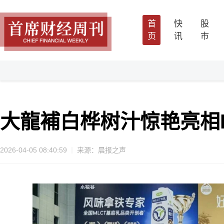
首
快
股
页
讯
市
大龍補白桦树汁惊艳亮相H
2026-04-05 08:40:59
来源：晨报之声