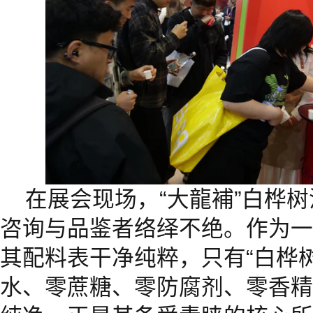
在展会现场，“大龍補”白桦
咨询与品鉴者络绎不绝。作为一
其配料表干净纯粹，只有“白桦
水、零蔗糖、零防腐剂、零香精