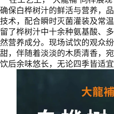
确保白桦树汁的鲜活与营养，品
技术，配合瞬时灭菌灌装及常温
留了桦树汁中十余种氨基酸、多
然营养成分。现场试饮的观众纷
甜，伴随着淡淡的木质清香，宛
饮后余味悠长，无论四季皆适宜