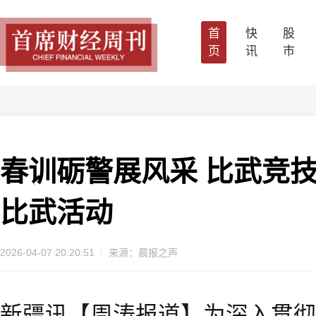
首
快
股
页
讯
市
春训砺警展风采 比武竞
比武活动
2026-04-07 20:20:51
来源：晨报之声
新疆讯【周涛报道】
为深入贯彻