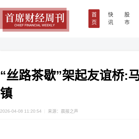
首
快
股
页
讯
市
“丝路茶歇”架起友谊桥
镇
2026-04-08 11:20:54
来源：晨报之声