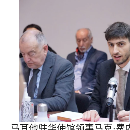
马耳他驻华使馆领事马克·费