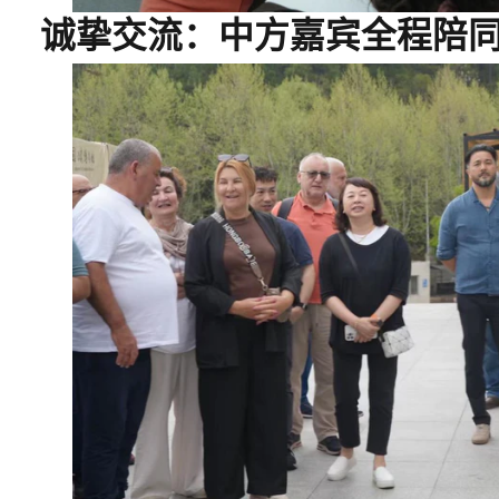
诚挚交流：
中方嘉宾
全程
陪