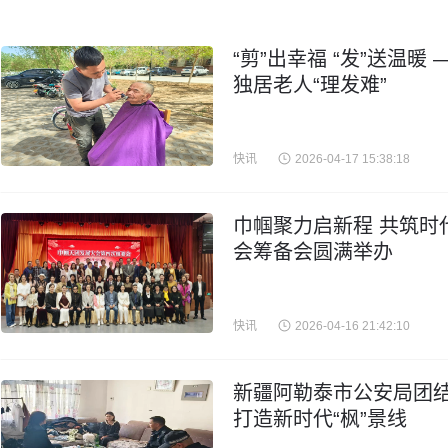
“剪”出幸福 “发”送温
独居老人“理发难”
快讯
2026-04-17 15:38:18
巾帼聚力启新程 共筑时
会筹备会圆满举办
快讯
2026-04-16 21:42:10
新疆阿勒泰市公安局团结
打造新时代“枫”景线