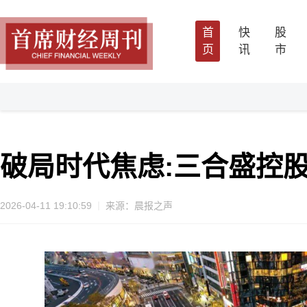
首
快
股
页
讯
市
破局时代焦虑:三合盛控
2026-04-11 19:10:59
来源：晨报之声