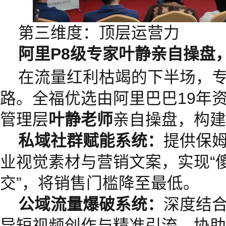
第三维度：顶层运营力
阿里
P8
级专家叶静
亲自
操
盘
在流量红利枯竭的下半场，
路。全福优选由阿里巴巴19年
管理层
叶静老师
亲自操盘，构建
私域社群赋能系统：
提供保
业视觉素材与营销文案，实现“
交”，将销售门槛降至最低。
公域流量爆破系统：
深度结合
导短视频创作与精准引流，协助