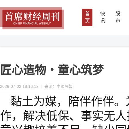
首
快
股
页
讯
市
匠心造物・童心筑梦
2026-07-02 18:16:12
来源：中國晨報
黏土为媒，陪伴作伴。
作，解决低保、事实无人