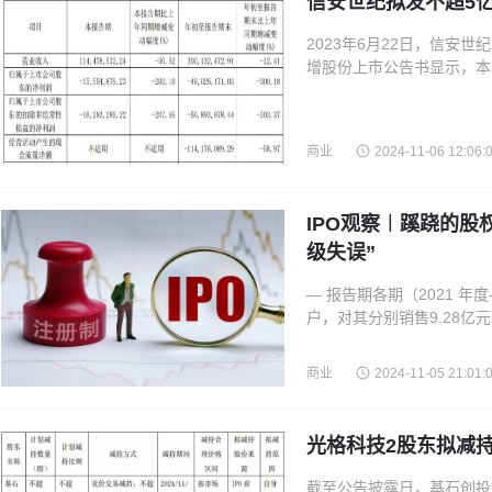
信安世纪拟发不超5亿
2023年6月22日，信安
增股份上市公告书显示，本
纵横、普世人以发行股份及
商业
2024-11-06 12:06:
IPO观察︱蹊跷的股
级失误”
— 报告期各期（2021 年度
户，对其分别销售9.28亿元、
科技营业收入分别为14.34
商业
2024-11-05 21:01:
光格科技2股东拟减持 
截至公告披露日，基石创投持