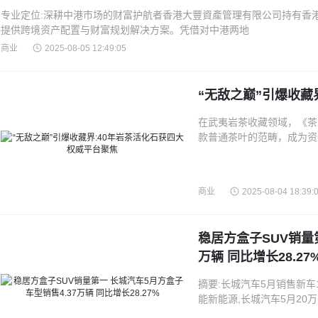
专业定位:深耕中港市场的财富护航者香港大豐資產管理有限公司持有香港证
提供跨境资产配置与财富规划解决方案。凭借对中港两地
商业
2025-08-05 12:49:05
“无敌之巅”引爆收藏
在武夷岩茶收藏领域，《茶
款普通茶叶的范畴，成为资
年时光精心淬炼出的极致陈
商业
2025-08-04 18:39:
稳居方盒子SUV销量
万辆 同比增长28.27
摘要:长城汽车5月销售新车10
能新能源,长城汽车5月20万元
源车型销售32,638辆,同比