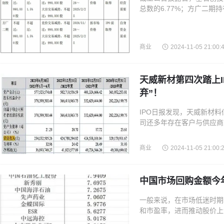
总数的6.77%；方广二期持
数的7.26%，上述股份均
商业
2024-11-05 21:00:
天威新材第四次踏上I
弃”！
IPO日报发现，天威新材料
司还多年存在客户与供应商
但大客户分散，易受外部宏
商业
2024-11-05 21:00:
中国市场回购金额今
一般来说，在市场低迷时期
和市盈率，进而推动股价上
值得注意的是，腾讯的年内