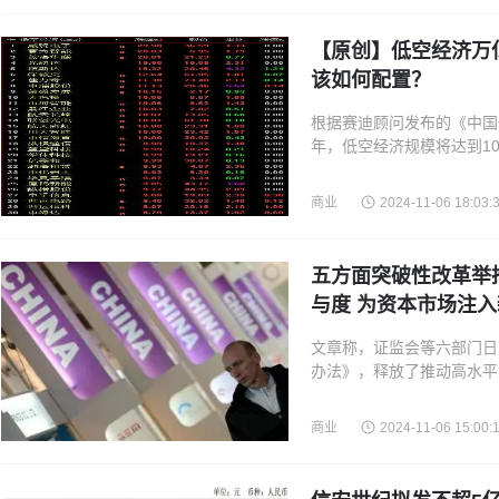
【原创】低空经济万
该如何配置？
根据赛迪顾问发布的《中国低
年，低空经济规模将达到106
和顶层设计落地，将会推动
商业
2024-11-06 18:03:
五方面突破性改革举
与度 为资本市场注
文章称，证监会等六部门日
办法》，释放了推动高水平
证监会主席吴清近日在20
商业
2024-11-06 15:00: