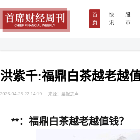
首
快
股
页
讯
市
洪紫千:福鼎白茶越老越值
2026-04-25 22:14:19
来源：晨报之声
**：福鼎白茶越老越值钱？