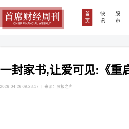
首
快
股
页
讯
市
一封家书,让爱可见:《
2026-04-26 09:28:17
来源：晨报之声